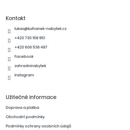
Z
á
p
Kontakt
a
lukas
@
kulhanek-nabytek.cz
t
í
+420 730 158 951
+420 606 536 497
Facebook
zahradninabytek
Instagram
Užitečné informace
Doprava a platba
Obchodní podmínky
Podmínky ochrany osobních údajů