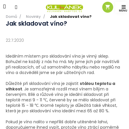
Přejít
na
obsah
Domů
/
Novinky
/
Jak skladovat víno?
Jak skladovat víno?
22.7.2020
Ideálním místem pro skladování vína je vinný sklep.
Bohužel ne každý z nás ho má. My jsme jich pár navštívili
při realizacích, ať už samotného nábytku nebo regálů na
víno a dozvěděli jsme se pár užitečných rad.
Důležité při skladování vína je zajistit
stálou teplotu a
vlhkost
. Je samozřejmě rozdíl mezi vínem bílým a
červeným. Bílé a růžové víno je ideální skladovat při
teplotě mezi 9 - 11 ℃, červené by se mělo skladovat při
teplotě 15 - 18 ℃. Kromě teploty je důležitá také vlhkost,
která je pro skladování vína ideální mezi 65 až 80 %.
Pokud je víno nalito v nepříliš dobře utěsněné lahvi,
doporučujeme ihned vypít, protože víno ztrácí poměrně