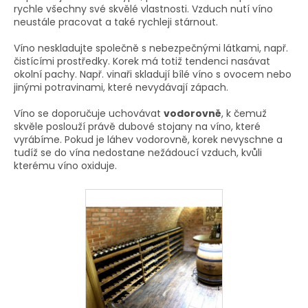
rychle všechny své skvělé vlastnosti. Vzduch nutí víno
neustále pracovat a také rychleji stárnout.
Víno neskladujte společně s nebezpečnými látkami, např.
čistícími prostředky. Korek má totiž tendenci nasávat
okolní pachy. Např. vinaři skladují bílé víno s ovocem nebo
jinými potravinami, které nevydávají zápach.
Víno se doporučuje uchovávat
vodorovně
, k čemuž
skvěle poslouží právě dubové stojany na víno, které
vyrábíme. Pokud je láhev vodorovně, korek nevyschne a
tudíž se do vína nedostane nežádoucí vzduch, kvůli
kterému víno oxiduje.