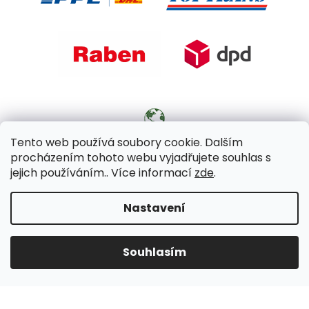
Tento web používá soubory cookie. Dalším
procházením tohoto webu vyjadřujete souhlas s
jejich používáním.. Více informací
zde
.
Copyright 2026
KULHÁNEK zahradní nábytek
. Všechna
práva vyhrazena.
Nastavení
Design
Shoptetak.cz
|
Vytvořil Shoptet
Souhlasím