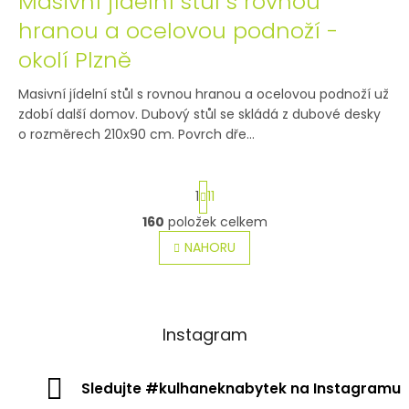
Masivní jídelní stůl s rovnou
hranou a ocelovou podnoží -
okolí Plzně
Masivní jídelní stůl s rovnou hranou a ocelovou podnoží už
zdobí další domov. Dubový stůl se skládá z dubové desky
o rozměrech 210x90 cm. Povrch dře...
S
1
11
t
160
položek celkem
O
r
v
NAHORU
á
l
n
á
k
d
o
a
c
Instagram
v
í
á
p
n
r
Sledujte #kulhaneknabytek na Instagramu
í
v