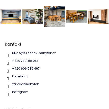
k
y
v
ý
p
i
s
Z
u
á
p
Kontakt
a
lukas
@
kulhanek-nabytek.cz
t
í
+420 730 158 951
+420 606 536 497
Facebook
zahradninabytek
Instagram