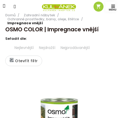
Přejít
na
obsah
Domů
/
Zahradní nábytek
/
Ochranné prostředky, barvy, oleje, štětce
/
Impregnace vnější
OSMO COLOR | Impregnace vnější
Ř
Nejlevnější
Nejdražší
Nejprodávanější
a
z
Otevřít filtr
e
n
V
í
ý
p
p
r
i
o
s
d
p
u
r
k
o
t
d