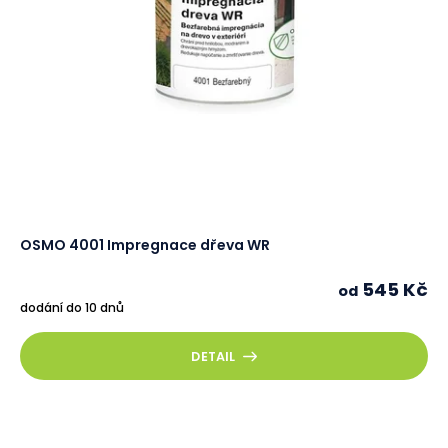
ů
u
k
t
ů
OSMO 4001 Impregnace dřeva WR
545 Kč
od
dodání do 10 dnů
DETAIL