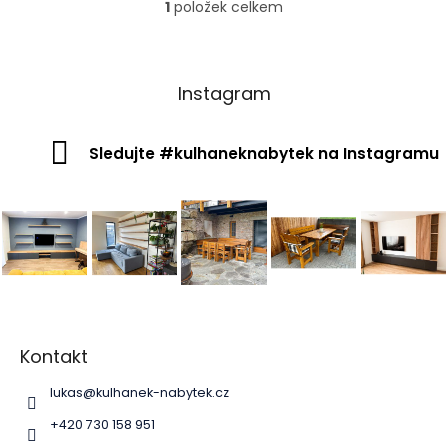
1
položek celkem
O
v
l
á
d
Instagram
a
c
í
Sledujte #kulhaneknabytek na Instagramu
p
r
v
k
y
v
ý
p
Z
i
á
s
p
Kontakt
u
a
lukas
@
kulhanek-nabytek.cz
t
í
+420 730 158 951