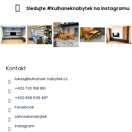
Sledujte #kulhaneknabytek na Instagramu
Z
á
p
Kontakt
a
lukas
@
kulhanek-nabytek.cz
t
í
+420 730 158 951
+420 606 536 497
Facebook
zahradninabytek
Instagram