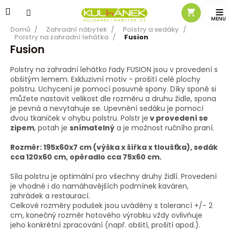
Přejít
na
obsah
Domů
/
Zahradní nábytek
/
Polstry a sedáky
/
Polstry na zahradní lehátka
/
Fusion
Fusion
Polstry na zahradní lehátko řady FUSION jsou v provedení s
obšitým lemem. Exkluzivní motiv - prošití celé plochy
polstru. Uchycení je pomocí posuvné spony. Díky sponě si
můžete nastavit velikost dle rozměru a druhu židle, spona
je pevná a nevytahuje se. Upevnění sedáku je pomocí
dvou tkaniček v ohybu polstru.
Polstr je
v provedení se
zipem
, potah je
snímatelný
a je možnost ručního praní.
Rozměr: 195x60x7 cm (výška x šířka x tloušťka), sedák
cca 120x60 cm, opěradlo cca 75x60 cm.
Síla polstru je optimální pro všechny druhy židlí. Provedení
je vhodné i do namáhavějších podmínek kaváren,
zahrádek a restaurací.
Celkové rozměry podušek jsou uváděny s tolerancí +/- 2
cm, konečný rozměr hotového výrobku vždy ovlivňuje
jeho konkrétní zpracování (např. obšití, prošití apod.).