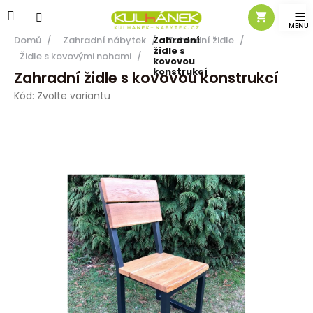
Přejít
na
obsah
Domů
/
Zahradní nábytek
/
Zahradní
Zahradní židle
/
židle s
Židle s kovovými nohami
/
kovovou
konstrukcí
Zahradní židle s kovovou konstrukcí
Kód:
Zvolte variantu