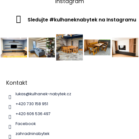
Instagram
Sledujte #kulhaneknabytek na Instagramu
Z
á
p
Kontakt
a
lukas
@
kulhanek-nabytek.cz
t
í
+420 730 158 951
+420 606 536 497
Facebook
zahradninabytek