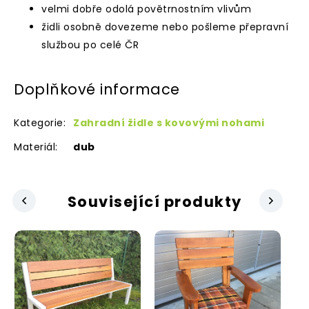
velmi dobře odolá povětrnostním vlivům
židli osobně dovezeme nebo pošleme přepravní
službou po celé ČR
Doplňkové informace
Kategorie
:
Zahradní židle s kovovými nohami
Materiál
:
dub
Související produkty
Next
revious