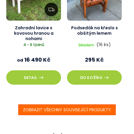
Z
D
A
R
M
A
Zahradní lavice s
Podsedák na křeslo s
kovovou hranou a
obšitým lemem
nohami
(16 ks)
4 - 6 týdnů
Skladem
16 490 Kč
295 Kč
od
DETAIL
DO KOŠÍKU
ZOBRAZIT VŠECHNY SOUVISEJÍCÍ PRODUKTY