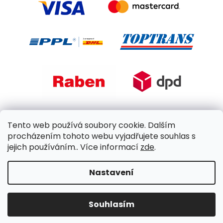
Tento web používá soubory cookie. Dalším
procházením tohoto webu vyjadřujete souhlas s
jejich používáním.. Více informací
zde
.
Nastavení
Copyright 2026
KULHÁNEK zahradní nábytek
. Všechna
práva vyhrazena.
Souhlasím
Design
Shoptetak.cz
|
Vytvořil Shoptet