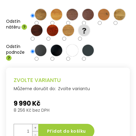
Odstín
nátěru
?
Odstín
podnože
?
ZVOLTE VARIANTU
Můžeme doručit do:
Zvolte variantu
9 990 Kč
8 256 Kč bez DPH
Měrná
cena:
+
Přidat do košíku
−