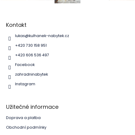
Z
á
p
Kontakt
a
lukas
@
kulhanek-nabytek.cz
t
í
+420 730 158 951
+420 606 536 497
Facebook
zahradninabytek
Instagram
Užitečné informace
Doprava a platba
Obchodní podmínky