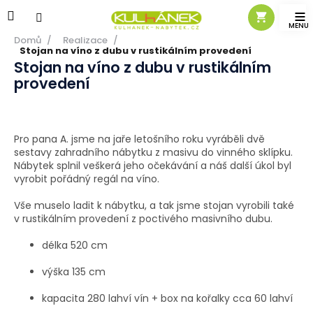
Přejít
na
obsah
Domů
/
Realizace
/
Stojan na víno z dubu v rustikálním provedení
Stojan na víno z dubu v rustikálním
provedení
Pro pana A. jsme na jaře letošního roku vyráběli dvě
sestavy
zahradního nábytku z masivu
do vinného sklípku.
Nábytek splnil veškerá jeho očekávání a náš další úkol byl
vyrobit pořádný regál na víno.
Vše muselo ladit k nábytku, a tak jsme stojan vyrobili také
v rustikálním provedení z poctivého masivního dubu.
délka 520 cm
výška 135 cm
kapacita 280 lahví vín + box na kořalky cca 60 lahví