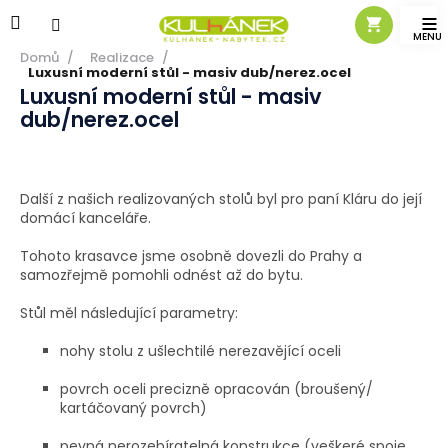
Přejít
na
obsah
Domů
/
Realizace
/
Luxusní moderní stůl - masiv dub/nerez.ocel
Luxusní moderní stůl - masiv
dub/nerez.ocel
Další z našich realizovaných stolů byl pro paní Kláru do její
domácí kanceláře.
Tohoto krasavce jsme osobně dovezli do Prahy a
samozřejmě pomohli odnést až do bytu.
Stůl měl následující parametry:
nohy stolu z ušlechtilé nerezavějící oceli
povrch oceli precizně opracován (broušený/
kartáčovaný povrch)
pevná nerozebíratelná konstrukce (veškeré spoje