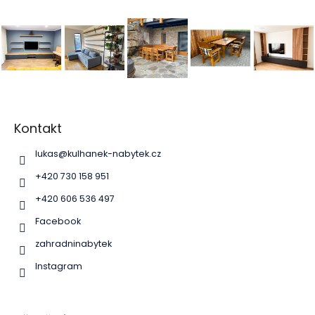
Z
á
p
Kontakt
a
lukas
@
kulhanek-nabytek.cz
t
í
+420 730 158 951
+420 606 536 497
Facebook
zahradninabytek
Instagram