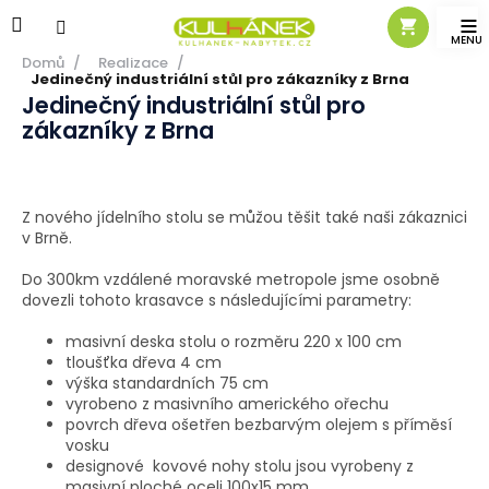
Přejít
na
obsah
Domů
/
Realizace
/
Jedinečný industriální stůl pro zákazníky z Brna
Jedinečný industriální stůl pro
zákazníky z Brna
Z nového jídelního stolu se můžou těšit také naši zákaznici
v Brně.
Do 300km vzdálené moravské metropole jsme osobně
dovezli tohoto krasavce s následujícími parametry:
masivní deska stolu o rozměru 220 x 100 cm
tloušťka dřeva 4 cm
výška standardních 75 cm
vyrobeno z masivního amerického ořechu
povrch dřeva ošetřen bezbarvým olejem s příměsí
vosku
designové kovové nohy stolu jsou vyrobeny z
masivní ploché oceli 100x15 mm