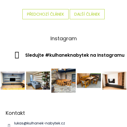
PŘEDCHOZÍ ČLÁNEK
DALŠÍ ČLÁNEK
Instagram
Sledujte #kulhaneknabytek na Instagramu
Z
á
p
Kontakt
a
lukas
@
kulhanek-nabytek.cz
t