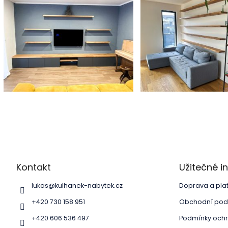
Z
á
p
a
Kontakt
Užitečné 
t
í
lukas
@
kulhanek-nabytek.cz
Doprava a pla
+420 730 158 951
Obchodní pod
+420 606 536 497
Podmínky ochr