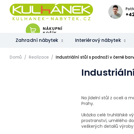
Přejít
na
Potř
obsah
+42
NÁKUPNÍ
KOŠÍK
Zahradní nábytek
Interiérový nábytek
Domů
Realizace
Industriální stůl s podnoží v černé bar
Industriáln
Na jídelní stůl z oceli 
Prahy.
Ukázka celé truhlářské vý
prostranství, umělého d
veškerých detailů výroby