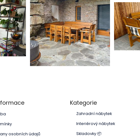
Přeskočit
informace
Kategorie
kategorie
Zahradní nábytek
tba
Interiérový nábytek
mínky
Skladovky 📦
any osobních údajů