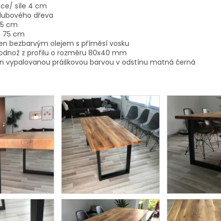
ťce/ síle 4 cm
 dubového dřeva
85 cm
h 75 cm
en bezbarvým olejem s příměsí vosku
odnož z profilu o rozměru 80x40 mm
en vypalovanou práškovou barvou v odstínu matná černá