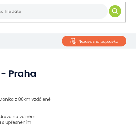
HLEDAT
Nezávazná poptávka
 - Praha
í Monika z 80km vzdálené
 dřeva
na volném
ů s upřesněním