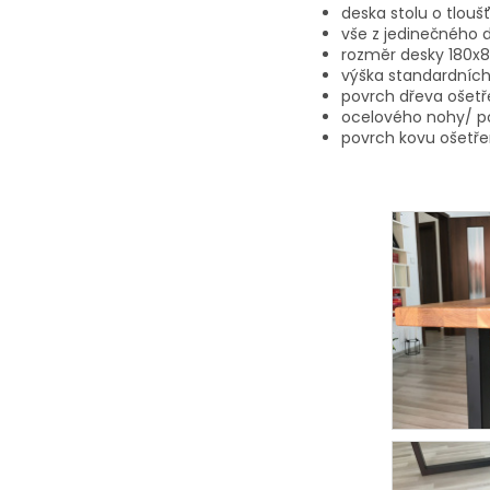
deska stolu o tlouš
vše z jedinečného
rozměr desky 180x
výška standardníc
povrch dřeva ošetř
ocelového nohy/ p
povrch kovu ošetř