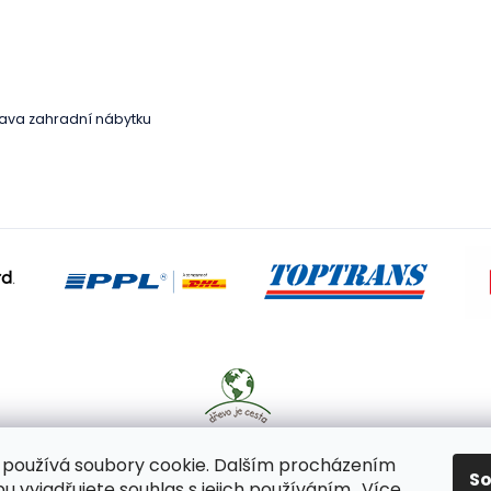
Přeskočit
kategorie
ava zahradní nábytku
používá soubory cookie. Dalším procházením
S
 vyjadřujete souhlas s jejich používáním.. Více