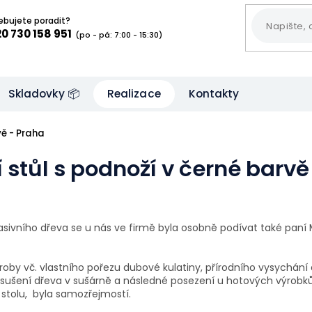
ebujete poradit?
0 730 158 951
(po - pá: 7:00 - 15:30)
Skladovky 📦
Realizace
Kontakty
vě - Praha
í stůl s podnoží v černé barvě
a masivního dřeva se u nás ve firmě byla osobně podívat také pan
roby vč. vlastního pořezu dubové kulatiny,
přírodního vysychání
osušení dřeva v sušárně a následné posezení u hotových výrobk
 stolu, byla samozřejmostí.