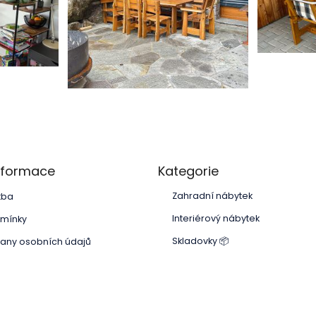
Přeskočit
informace
Kategorie
kategorie
Zahradní nábytek
tba
Interiérový nábytek
mínky
Skladovky 📦
any osobních údajů
Přeskočit
kategorie