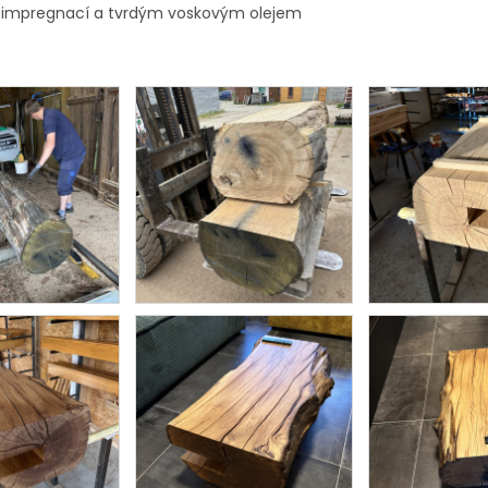
 impregnací a tvrdým voskovým olejem