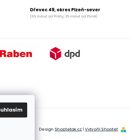
Dřevec 49, okres Plzeň-sever
(65 minut od Prahy, 35 minut od Plzně)
ouhlasím
Design
Shoptetak.cz
|
Vytvořil Shoptet