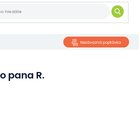
HLEDAT
Nezávazná poptávka
o pana R.