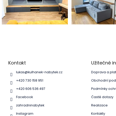
Z
á
p
a
Kontakt
Užitečné 
t
í
lukas
@
kulhanek-nabytek.cz
Doprava a pla
+420 730 158 951
Obchodní pod
+420 606 536 497
Podmínky ochr
Facebook
Časté dotazy
zahradninabytek
Realizace
Instagram
Kontakty