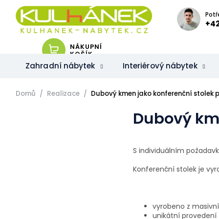
Přejít
na
Potř
obsah
+42
NÁKUPNÍ
KOŠÍK
Zahradní nábytek
Interiérový nábytek
Domů
Realizace
Dubový kmen jako konferenční stolek p
Dubový kme
S individuálním požadavk
Konferenční stolek je v
vyrobeno z masiv
unikátní provedení