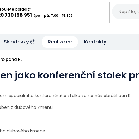
ebujete poradit?
0 730 158 951
(po - pá: 7:00 - 15:30)
Skladovky 📦
Realizace
Kontakty
ro pana R.
n jako konferenční stolek pr
em speciálního konferenčního stolku se na nás obrátil pan R.
yroben z dubového kmenu.
ního dubového kmene