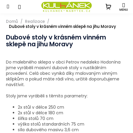
Přejít
na
obsah
Domů
Realizace
Dubové stoly v krásném vinném sklepě na jihu Moravy
Dubové stoly v krásném vinném
sklepě na jihu Moravy
Do malebného sklepa v obci Petrov nedaleko Hodonína
jsme vyráběli masivní dubové stoly v rustikálním
provedení. Celá obec vyniká díky malovaným vinným
sklípkům a pokud máte rádi víno, určitě doporučujeme
navštívit.
Stoly jsme vyráběli s těmito parametry:
2x stůl v délce 250 cm
2x stůl v délce 180 cm
šířka stolů 70 cm
výška stolů standardních 75 cm
síla dubového masivu 3,6 cm