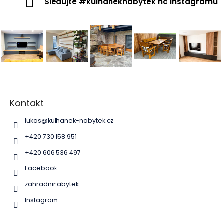
Sledujte #kulhaneknabytek na Instagramu
Z
á
p
Kontakt
a
lukas
@
kulhanek-nabytek.cz
t
í
+420 730 158 951
+420 606 536 497
Facebook
zahradninabytek
Instagram