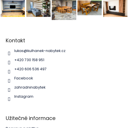
Z
á
p
Kontakt
a
lukas
@
kulhanek-nabytek.cz
t
í
+420 730 158 951
+420 606 536 497
Facebook
zahradninabytek
Instagram
Užitečné informace