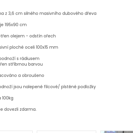
na z 3,6 cm silného masivního dubového dřeva
 je 195x90 cm
etřen olejem - odstín ořech
sivní ploché oceli 100x15 mm
podnoží s rádiusem
třen stříbrnou barvou
racováno a obroušeno
odnoží jsou nalepené filcové/ plstěné podložky
 100kg
sme dovezli zdarma.