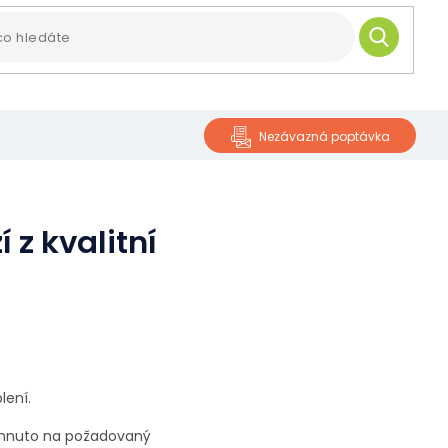
HLEDAT
Nezávazná poptávka
 z kvalitní
lení.
e ohnuto na požadovaný