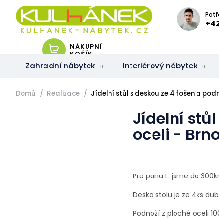
Přejít
na
Potř
obsah
+42
NÁKUPNÍ
KOŠÍK
Zahradní nábytek
Interiérový nábytek
Domů
Realizace
Jídelní stůl s deskou ze 4 fošen a podno
Jídelní stů
oceli - Brn
Pro pana L. jsme do 300km
Deska stolu je ze 4ks du
Podnoží z ploché oceli 1