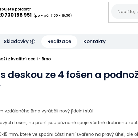
ebujete poradit?
0 730 158 951
(po - pá: 7:00 - 15:30)
Skladovky 📦
Realizace
Kontakty
ží z kvalitní oceli - Brno
l s deskou ze 4 fošen a podnoží
o
 vzdáleného Brna vyráběli nový jídelní stůl.
bových fošen, na přání jsou přiznané spoje včetně drobného zaob
00x15 mm, které ve spodní části není svařeno na pravý úhel, al