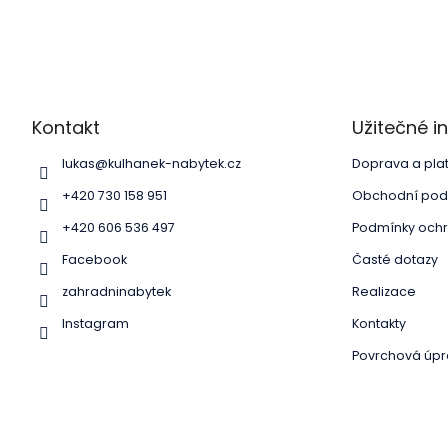
Z
á
p
a
Kontakt
Užitečné 
t
í
lukas
@
kulhanek-nabytek.cz
Doprava a pla
+420 730 158 951
Obchodní pod
+420 606 536 497
Podmínky ochr
Facebook
Časté dotazy
zahradninabytek
Realizace
Instagram
Kontakty
Povrchová úpr