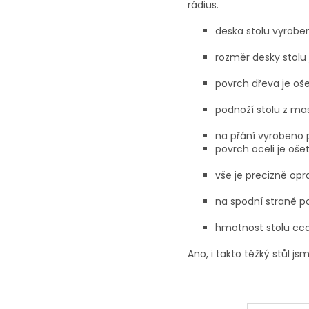
rádius.
deska stolu vyrobe
rozměr desky stolu
povrch dřeva je oš
podnoží stolu z ma
na přání vyrobeno 
povrch oceli je oše
vše je precizně op
na spodní straně p
hmotnost stolu cca
Ano, i takto těžký stůl j