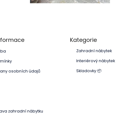
Přeskočit
informace
Kategorie
kategorie
Zahradní nábytek
tba
Interiérový nábytek
mínky
Skladovky 📦
any osobních údajů
Přeskočit
kategorie
ava zahradní nábytku