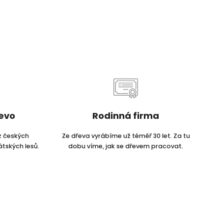
řevo
Rodinná firma
z českých
Ze dřeva vyrábíme už téměř 30 let. Za tu
átských lesů.
dobu víme, jak se dřevem pracovat.