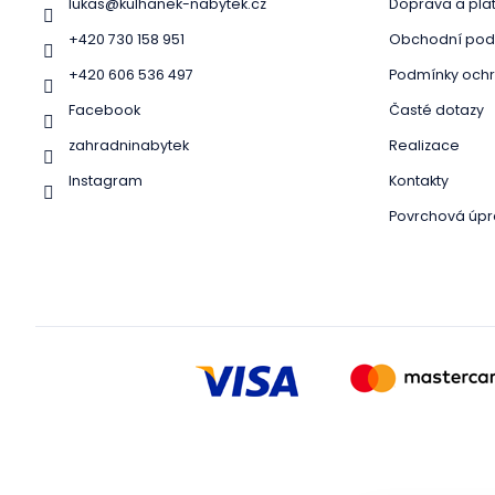
í
lukas
@
kulhanek-nabytek.cz
Doprava a pla
+420 730 158 951
Obchodní pod
+420 606 536 497
Podmínky ochr
Facebook
Časté dotazy
zahradninabytek
Realizace
Instagram
Kontakty
Povrchová úpr