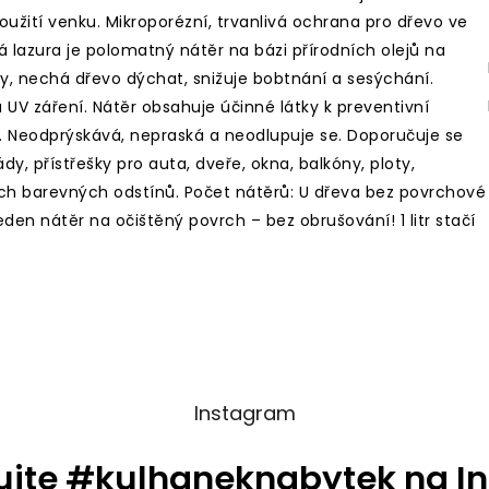
oužití venku. Mikroporézní, trvanlivá ochrana pro dřevo ve
 lazura je polomatný nátěr na bázi přírodních olejů na
y, nechá dřevo dýchat, snižuje bobtnání a sesýchání.
UV záření. Nátěr obsahuje účinné látky k preventivní
. Neodprýskává, nepraská a neodlupuje se. Doporučuje se
y, přístřešky pro auta, dveře, okna, balkóny, ploty,
ch barevných odstínů. Počet nátěrů: U dřeva bez povrchové
den nátěr na očištěný povrch – bez obrušování! 1 litr stačí
Instagram
ujte #kulhaneknabytek na I