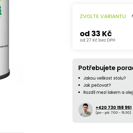
A
ZVOLTE VARIANTU
od
33 Kč
od
27 Kč
bez DPH
Měrná
cena:
Potřebujete pora
Jakou velikost stolu?
Jak pečovat?
Rozdíl mezi lakem a ol
+420 730 158 951
(po - pá: 7:00 - 15:30)