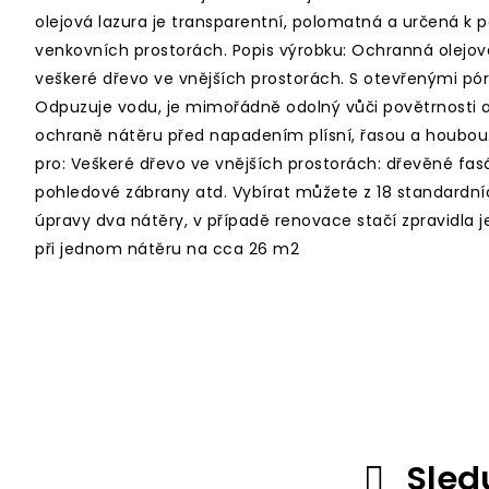
olejová lazura je transparentní, polomatná a určená k p
venkovních prostorách. Popis výrobku: Ochranná olejová
veškeré dřevo ve vnějších prostorách. S otevřenými pór
Odpuzuje vodu, je mimořádně odolný vůči povětrnosti a 
ochraně nátěru před napadením plísní, řasou a houbou
pro: Veškeré dřevo ve vnějších prostorách: dřevěné fasád
pohledové zábrany atd. Vybírat můžete z 18 standardní
úpravy dva nátěry, v případě renovace stačí zpravidla je
při jednom nátěru na cca 26 m2
Sled