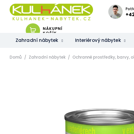
Přejít
na
Potř
obsah
+42
NÁKUPNÍ
KOŠÍK
Zahradní nábytek
Interiérový nábytek
Domů
Zahradní nábytek
Ochranné prostředky, barvy, ol