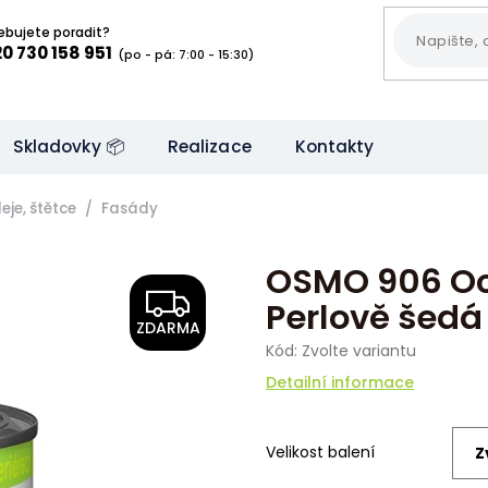
ebujete poradit?
0 730 158 951
(po - pá: 7:00 - 15:30)
Skladovky 📦
Realizace
Kontakty
eje, štětce
Fasády
OSMO 906 Och
Z
Perlově šedá
ZDARMA
D
Kód:
Zvolte variantu
A
Detailní informace
R
Velikost balení
M