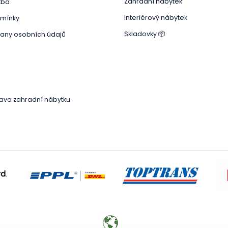
Zahradní nábytek
tba
Interiérový nábytek
mínky
Skladovky 📦
any osobních údajů
Přeskočit
kategorie
ava zahradní nábytku