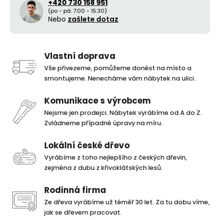
+420 730 158 951
(po - pá: 7:00 - 15:30)
Nebo
zašlete dotaz
Vlastní doprava
Vše přivezeme, pomůžeme donést na místo a
smontujeme. Nenecháme vám nábytek na ulici.
Komunikace s výrobcem
Nejsme jen prodejci. Nábytek vyrábíme od A do Z.
Zvládneme případné úpravy na míru.
Lokální české dřevo
Vyrábíme z toho nejlepšího z českých dřevin,
zejména z dubu z křivoklátských lesů.
Rodinná firma
Ze dřeva vyrábíme už téměř 30 let. Za tu dobu víme,
jak se dřevem pracovat.