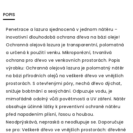
POPIS
Penetrace a lazura sjednocená v jednom nátěru –
inovativní dlouhodobá ochrana dřeva na bázi oleje!
Ochranná olejová lazura je transparentní, polomatná
a určená k použití venku. Mikroporézní, trvanlivá
ochrana pro dřevo ve venkovních prostorách. Popis
výrobku: Ochranná olejová lazura je polomatný nátěr
na bázi přírodních olejů na veškeré dřevo ve vnějších
prostorách. S otevřenými póry, nechá dřevo dýchat,
snižuje bobtnání a sesýchání. Odpuzuje vodu, je
mimořádně odolný vůči povětrnosti a UV záření. Nátěr
obsahuje účinné látky k preventivní ochraně nátěru
před napadením plísní, řasou a houbou.
Neodprýskává, nepraská a neodlupuje se. Doporučuje
se pro: Veškeré dřevo ve vnějších prostorách: dřevěné