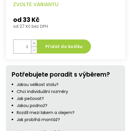
ZVOLTE VARIANTU
od
33 Kč
od
27 Kč
bez DPH
Měrná
cena:
+
Přidat do košíku
−
Potřebujete poradit s výběrem?
Jakou velikost stolu?
Chci individuální rozměry
Jak pečovat?
Jakou podnož?
Rozdíl mezi lakem a olejem?
Jak probíhá montáž?