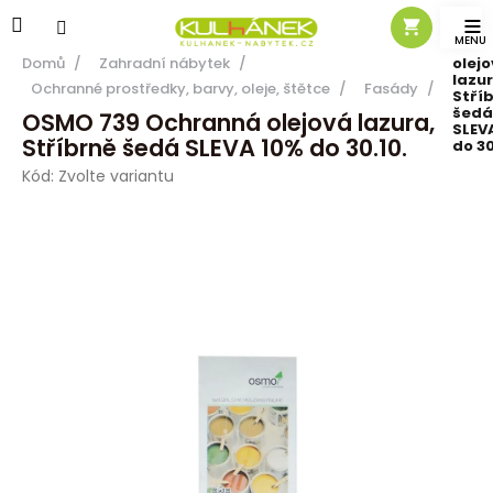
Přejít
na
OSMO
Ochr
obsah
Domů
/
Zahradní nábytek
/
olej
lazur
Ochranné prostředky, barvy, oleje, štětce
/
Fasády
/
Stří
šedá
OSMO 739 Ochranná olejová lazura,
SLEV
Stříbrně šedá SLEVA 10% do 30.10.
do 30
Kód:
Zvolte variantu