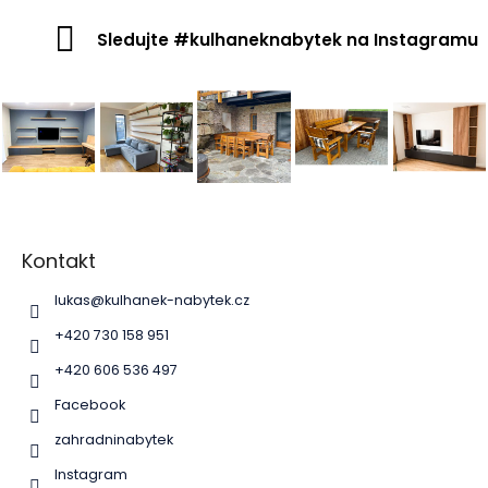
Sledujte #kulhaneknabytek na Instagramu
Z
á
p
Kontakt
a
lukas
@
kulhanek-nabytek.cz
t
í
+420 730 158 951
+420 606 536 497
Facebook
zahradninabytek
Instagram