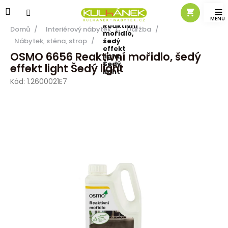
Přejít
OSMO
na
6656
obsah
Reaktivní
Domů
/
Interiérový nábytek
/
Údržba
/
mořidlo,
Nábytek, stěna, strop
/
šedý
effekt
OSMO 6656 Reaktivní mořidlo, šedý
light
Šedý
effekt light Šedý light
light
Kód:
1.2600021E7