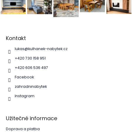
Z
á
p
Kontakt
a
lukas
@
kulhanek-nabytek.cz
t
í
+420 730 158 951
+420 606 536 497
Facebook
zahradninabytek
Instagram
Užitečné informace
Doprava a platba