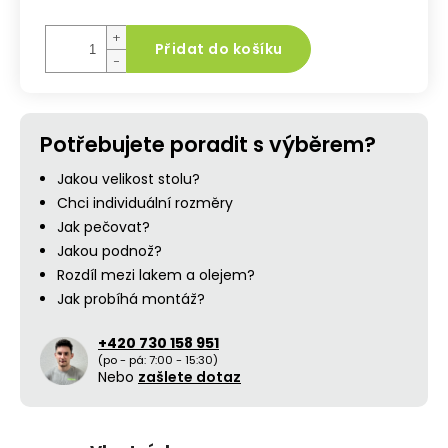
Měrná
cena:
+
Přidat do košíku
−
Potřebujete poradit s výběrem?
Jakou velikost stolu?
Chci individuální rozměry
Jak pečovat?
Jakou podnož?
Rozdíl mezi lakem a olejem?
Jak probíhá montáž?
+420 730 158 951
(po - pá: 7:00 - 15:30)
Nebo
zašlete dotaz