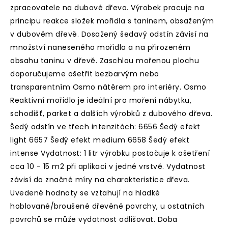
zpracovatele na dubové dřevo. Výrobek pracuje na
principu reakce složek mořidla s taninem, obsaženým
v dubovém dřevě. Dosažený šedavý odstín závisí na
množství naneseného mořidla a na přirozeném
obsahu taninu v dřevě. Zaschlou mořenou plochu
doporučujeme ošetřit bezbarvým nebo
transparentním Osmo nátěrem pro interiéry. Osmo
Reaktivní mořidlo je ideální pro moření nábytku,
schodišť, parket a dalších výrobků z dubového dřeva.
Šedý odstín ve třech intenzitách: 6656 Šedý efekt
light 6657 Šedý efekt medium 6658 Šedý efekt
intense Vydatnost: 1 litr výrobku postačuje k ošetření
cca 10 - 15 m2 při aplikaci v jedné vrstvě. Vydatnost
závisí do značné míry na charakteristice dřeva.
Uvedené hodnoty se vztahují na hladké
hoblované/broušené dřevěné povrchy, u ostatních
povrchů se může vydatnost odlišovat. Doba