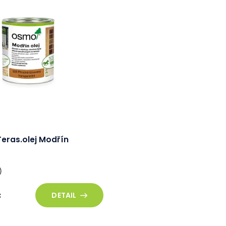
eras.olej Modřín
)
č
DETAIL