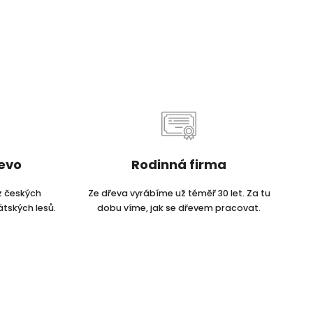
řevo
Rodinná firma
z českých
Ze dřeva vyrábíme už téměř 30 let. Za tu
átských lesů.
dobu víme, jak se dřevem pracovat.