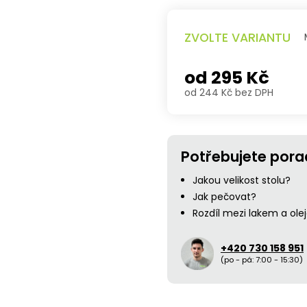
ZVOLTE VARIANTU
od
295 Kč
od
244 Kč
bez DPH
Měrná
cena:
Potřebujete pora
Jakou velikost stolu?
Jak pečovat?
Rozdíl mezi lakem a ol
+420 730 158 951
(po - pá: 7:00 - 15:30)