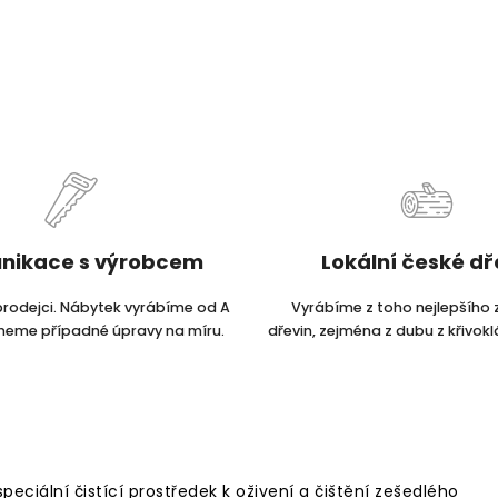
nikace s výrobcem
Lokální české d
prodejci. Nábytek vyrábíme od A
Vyrábíme z toho nejlepšího 
dneme případné úpravy na míru.
dřevin, zejména z dubu z křivokl
eciální čistící prostředek k oživení a čištění zešedlého