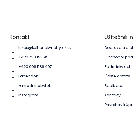
Z
á
p
a
Kontakt
Užitečné 
t
í
lukas
@
kulhanek-nabytek.cz
Doprava a pla
+420 730 158 951
Obchodní pod
+420 606 536 497
Podmínky ochr
Facebook
Časté dotazy
zahradninabytek
Realizace
Instagram
Kontakty
Povrchová úpr