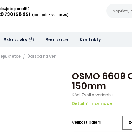
ebujete poradit?
0 730 158 951
(po - pá: 7:00 - 15:30)
Skladovky 📦
Realizace
Kontakty
eje, štětce
Údržba na ven
OSMO 6609 O
150mm
Kód:
Zvolte variantu
Detailní informace
Velikost balení