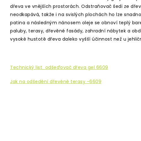
dřeva ve vnějších prostorách. Odstraňovač šedi ze dřev
neodkapává, takže i na svislých plochách ho lze snadno 
patina a následným nánosem oleje se obnoví teplý bare
paluby, terasy, dřevěné fasády, zahradní nábytek a o
vysoké hustotě dřeva daleko vyšší účinnost než u jehlič
Technický list_odšeďovač dřeva gel 6609
Jak na odšedění dřevěné terasy -6609