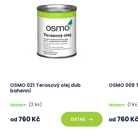
OSMO 021 Terasový olej dub
OSMO 009 T
bahenní
(2 ks)
(1 ks
Skladem
Skladem
760 Kč
760 K
od
od
DETAIL