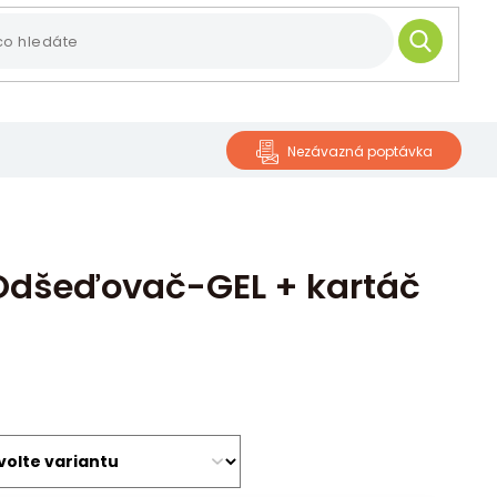
HLEDAT
Nezávazná poptávka
dšeďovač-GEL + kartáč