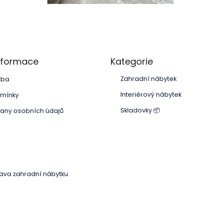
Přeskočit
informace
Kategorie
kategorie
Zahradní nábytek
tba
Interiérový nábytek
mínky
Skladovky 📦
any osobních údajů
Přeskočit
kategorie
ava zahradní nábytku