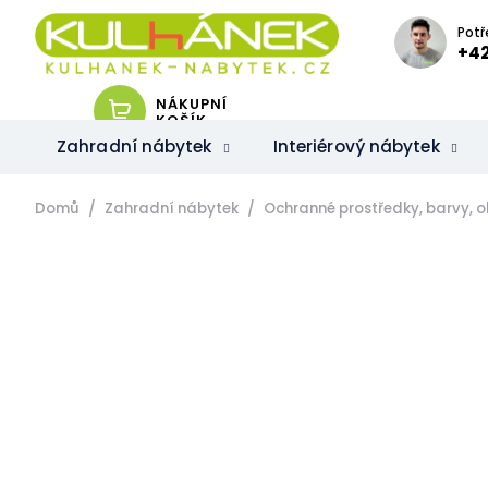
Přejít
na
Potř
obsah
+42
NÁKUPNÍ
KOŠÍK
Zahradní nábytek
Interiérový nábytek
Domů
Zahradní nábytek
Ochranné prostředky, barvy, ol