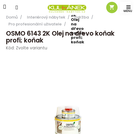
Přejít
OSMO
na
6143
obsah
2K
Domů
/
Interiérový nábytek
/
Údržba
/
Olej
Pro profesionální uživatele
/
na
dřevo
OSMO 6143 2K Olej na dřevo koňak
koňak
profi;
profi; koňak
koňak
Kód:
Zvolte variantu