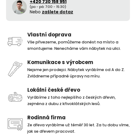
+420 730 158 951
(po - pá: 7:00 - 15:30)
Nebo
zašlete dotaz
Vlastní doprava
Vše přivezeme, pomůžeme donést na místo a
smontujeme. Nenecháme vám nábytek na ulici.
Komunikace s výrobcem
Nejsme jen prodejci. Nábytek vyrábíme od A do Z.
Zvládneme případné úpravy na míru.
Lokální české dřevo
Vyrábíme z toho nejlepšího z českých dřevin,
zejména z dubu z křivoklátských lesů.
Rodinná firma
Ze dřeva vyrábíme už téměř 30 let. Za tu dobu víme,
jak se dřevem pracovat.