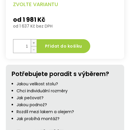
ZVOLTE VARIANTU
od
1 981 Kč
od
1 637 Kč
bez DPH
Měrná
cena:
+
Přidat do košíku
−
Potřebujete poradit s výběrem?
Jakou velikost stolu?
Chci individuální rozměry
Jak pečovat?
Jakou podnož?
Rozdíl mezi lakem a olejem?
Jak probíhá montáž?