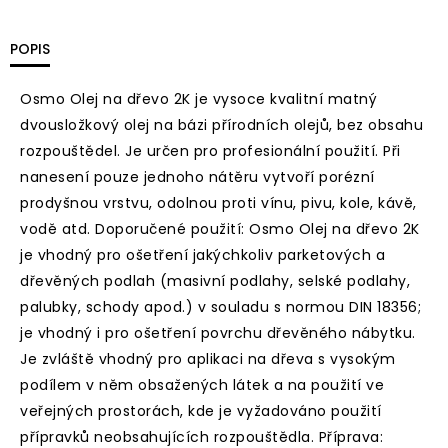
POPIS
Osmo Olej na dřevo 2K je vysoce kvalitní matný
dvousložkový olej na bázi přírodních olejů, bez obsahu
rozpouštědel. Je určen pro profesionální použití. Při
nanesení pouze jednoho nátěru vytvoří porézní
prodyšnou vrstvu, odolnou proti vínu, pivu, kole, kávě,
vodě atd. Doporučené použití: Osmo Olej na dřevo 2K
je vhodný pro ošetření jakýchkoliv parketových a
dřevěných podlah (masivní podlahy, selské podlahy,
palubky, schody apod.) v souladu s normou DIN 18356;
je vhodný i pro ošetření povrchu dřevěného nábytku.
Je zvláště vhodný pro aplikaci na dřeva s vysokým
podílem v něm obsažených látek a na použití ve
veřejných prostorách, kde je vyžadováno použití
přípravků neobsahujících rozpouštědla. Příprava: