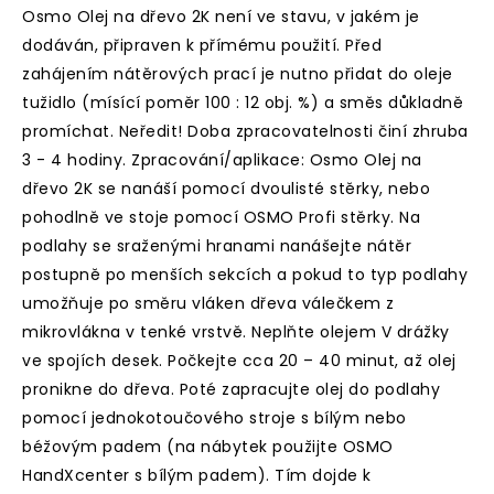
Osmo Olej na dřevo 2K není ve stavu, v jakém je
dodáván, připraven k přímému použití. Před
zahájením nátěrových prací je nutno přidat do oleje
tužidlo (mísící poměr 100 : 12 obj. %) a směs důkladně
promíchat. Neředit! Doba zpracovatelnosti činí zhruba
3 - 4 hodiny. Zpracování/aplikace: Osmo Olej na
dřevo 2K se nanáší pomocí dvoulisté stěrky, nebo
pohodlně ve stoje pomocí OSMO Profi stěrky. Na
podlahy se sraženými hranami nanášejte nátěr
postupně po menších sekcích a pokud to typ podlahy
umožňuje po směru vláken dřeva válečkem z
mikrovlákna v tenké vrstvě. Neplňte olejem V drážky
ve spojích desek. Počkejte cca 20 – 40 minut, až olej
pronikne do dřeva. Poté zapracujte olej do podlahy
pomocí jednokotoučového stroje s bílým nebo
béžovým padem (na nábytek použijte OSMO
HandXcenter s bílým padem). Tím dojde k