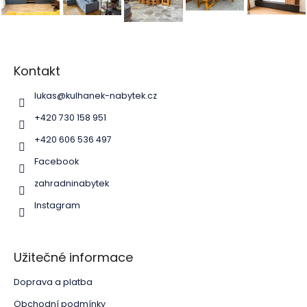
Z
á
p
Kontakt
a
lukas
@
kulhanek-nabytek.cz
t
í
+420 730 158 951
+420 606 536 497
Facebook
zahradninabytek
Instagram
Užitečné informace
Doprava a platba
Obchodní podmínky