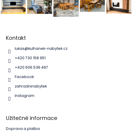
Z
á
p
Kontakt
a
lukas
@
kulhanek-nabytek.cz
t
í
+420 730 158 951
+420 606 536 497
Facebook
zahradninabytek
Instagram
Užitečné informace
Doprava a platba