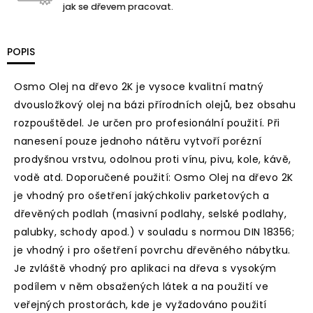
jak se dřevem pracovat.
POPIS
Osmo Olej na dřevo 2K je vysoce kvalitní matný
dvousložkový olej na bázi přírodních olejů, bez obsahu
rozpouštědel. Je určen pro profesionální použití. Při
nanesení pouze jednoho nátěru vytvoří porézní
prodyšnou vrstvu, odolnou proti vínu, pivu, kole, kávě,
vodě atd. Doporučené použití: Osmo Olej na dřevo 2K
je vhodný pro ošetření jakýchkoliv parketových a
dřevěných podlah (masivní podlahy, selské podlahy,
palubky, schody apod.) v souladu s normou DIN 18356;
je vhodný i pro ošetření povrchu dřevěného nábytku.
Je zvláště vhodný pro aplikaci na dřeva s vysokým
podílem v něm obsažených látek a na použití ve
veřejných prostorách, kde je vyžadováno použití