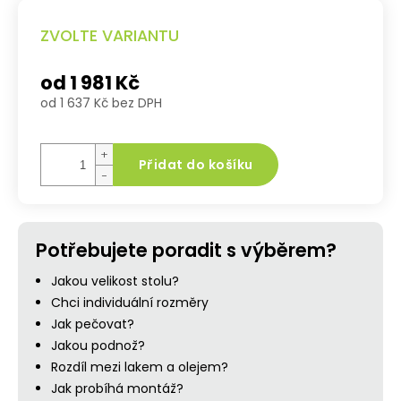
ZVOLTE VARIANTU
od
1 981 Kč
od
1 637 Kč
bez DPH
Měrná
cena:
+
Přidat do košíku
−
Potřebujete poradit s výběrem?
Jakou velikost stolu?
Chci individuální rozměry
Jak pečovat?
Jakou podnož?
Rozdíl mezi lakem a olejem?
Jak probíhá montáž?