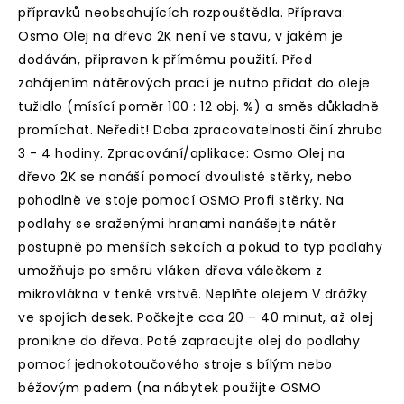
přípravků neobsahujících rozpouštědla. Příprava:
Osmo Olej na dřevo 2K není ve stavu, v jakém je
dodáván, připraven k přímému použití. Před
zahájením nátěrových prací je nutno přidat do oleje
tužidlo (mísící poměr 100 : 12 obj. %) a směs důkladně
promíchat. Neředit! Doba zpracovatelnosti činí zhruba
3 - 4 hodiny. Zpracování/aplikace: Osmo Olej na
dřevo 2K se nanáší pomocí dvoulisté stěrky, nebo
pohodlně ve stoje pomocí OSMO Profi stěrky. Na
podlahy se sraženými hranami nanášejte nátěr
postupně po menších sekcích a pokud to typ podlahy
umožňuje po směru vláken dřeva válečkem z
mikrovlákna v tenké vrstvě. Neplňte olejem V drážky
ve spojích desek. Počkejte cca 20 – 40 minut, až olej
pronikne do dřeva. Poté zapracujte olej do podlahy
pomocí jednokotoučového stroje s bílým nebo
béžovým padem (na nábytek použijte OSMO