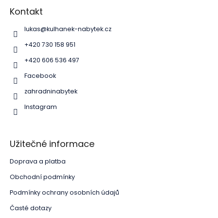
á
p
Kontakt
a
lukas
@
kulhanek-nabytek.cz
t
í
+420 730 158 951
+420 606 536 497
Facebook
zahradninabytek
Instagram
Užitečné informace
Doprava a platba
Obchodní podmínky
Podmínky ochrany osobních údajů
Časté dotazy