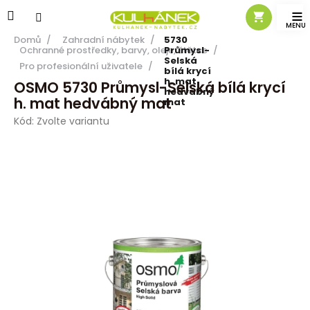
Přejít
na
OSMO
obsah
Domů
/
Zahradní nábytek
/
5730
Ochranné prostředky, barvy, oleje, štětce
Průmysl-
/
Selská
Pro profesionální uživatele
/
bílá krycí
h. mat
OSMO 5730 Průmysl-Selská bílá krycí
hedvábný
h. mat hedvábný mat
mat
Kód:
Zvolte variantu