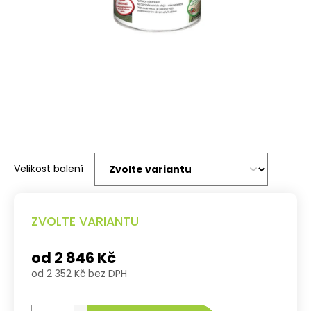
Velikost balení
ZVOLTE VARIANTU
od
2 846 Kč
od
2 352 Kč
bez DPH
Měrná
cena: