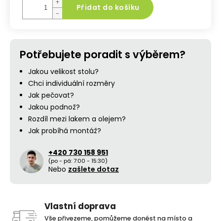
+
Přidat do košíku
−
Potřebujete poradit s výběrem?
Jakou velikost stolu?
Chci individuální rozměry
Jak pečovat?
Jakou podnož?
Rozdíl mezi lakem a olejem?
Jak probíhá montáž?
+420 730 158 951
(po - pá: 7:00 - 15:30)
Nebo
zašlete dotaz
Vlastní doprava
Vše přivezeme, pomůžeme donést na místo a