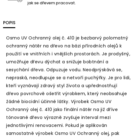
jak se dřevem pracovat.
POPIS
Osmo UV Ochranný olej č. 410 je bezbarvý polomatný
ochranný nátěr na dřevo na bázi přírodních olejů k
použití ve vnitřních i vnějších prostorách. Je prodyšný,
umožňuje dřevu dýchat a snižuje bobtnání a
sesychání dřeva. Odpuzuje vodu. Neodprýskává se,
nepraská, neodlupuje se a netvoří puchýřky. Je pro lidi,
kteří vyznávají zdravý styl života a upřednostňují
dřevo povrchově ošetřit výrobkem, který neobsahuje
žádné biocidní účinné látky. Výrobek Osmo UV
Ochranný olej č. 410 jako finální nátěr na již dříve
tónované dřevo výrazně zvyšuje interval mezi
jednotlivými renovacemi. Pokud je aplikován
samostatně výrobek Osmo UV Ochranný olej, pak