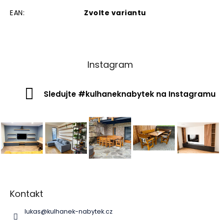
EAN
:
Zvolte variantu
Instagram
Sledujte #kulhaneknabytek na Instagramu
Z
á
p
Kontakt
a
lukas
@
kulhanek-nabytek.cz
t