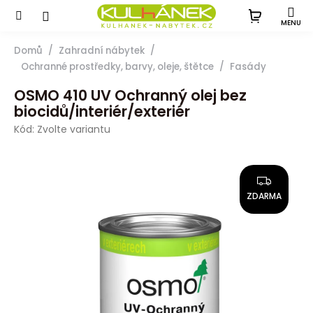
Přejít
na
obsah
Domů
Zahradní nábytek
Ochranné prostředky, barvy, oleje, štětce
Fasády
OSMO 410 UV Ochranný olej bez
biocidů/interiér/exteriér
Kód:
Zvolte variantu
Z
D
ZDARMA
A
R
M
A