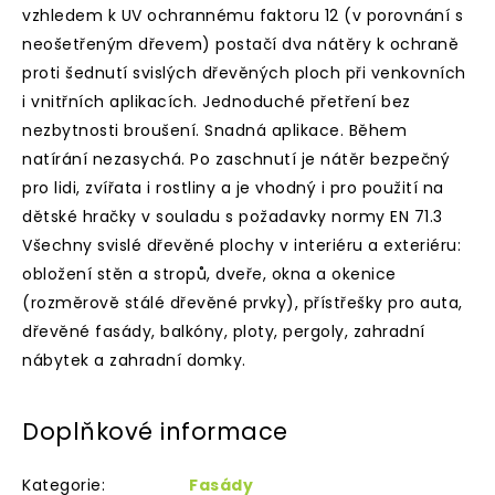
vzhledem k UV ochrannému faktoru 12 (v porovnání s
neošetřeným dřevem) postačí dva nátěry k ochraně
proti šednutí svislých dřevěných ploch při venkovních
i vnitřních aplikacích. Jednoduché přetření bez
nezbytnosti broušení. Snadná aplikace. Během
natírání nezasychá. Po zaschnutí je nátěr bezpečný
pro lidi, zvířata i rostliny a je vhodný i pro použití na
dětské hračky v souladu s požadavky normy EN 71.3
Všechny svislé dřevěné plochy v interiéru a exteriéru:
obložení stěn a stropů, dveře, okna a okenice
(rozměrově stálé dřevěné prvky), přístřešky pro auta,
dřevěné fasády, balkóny, ploty, pergoly, zahradní
nábytek a zahradní domky.
Doplňkové informace
Kategorie
:
Fasády