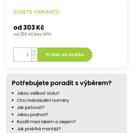
ZVOLTE VARIANTU
od
303 Kč
od
250 Kč
bez DPH
Měrná
cena:
+
Přidat do košíku
−
Potřebujete poradit s výběrem?
Jakou velikost stolu?
Chci individuální rozměry
Jak pečovat?
Jakou podnož?
Rozdíl mezi lakem a olejem?
Jak probíhá montáž?