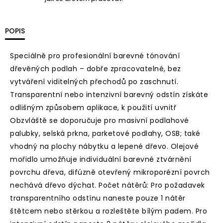
POPIS
Speciálně pro profesionální barevné tónování
dřevěných podlah – dobře zpracovatelné, bez
vytváření viditelných přechodů po zaschnutí.
Transparentní nebo intenzivní barevný odstín získáte
odlišným způsobem aplikace, k použití uvnitř
Obzvláště se doporučuje pro masivní podlahové
palubky, selská prkna, parketové podlahy, OSB; také
vhodný na plochy nábytku a lepené dřevo. Olejové
mořidlo umožňuje individuální barevné ztvárnění
povrchu dřeva, difúzně otevřený mikroporézní povrch
nechává dřevo dýchat. Počet nátěrů: Pro požadavek
transparentního odstínu naneste pouze 1 nátěr
štětcem nebo stěrkou a rozleštěte bílým padem. Pro