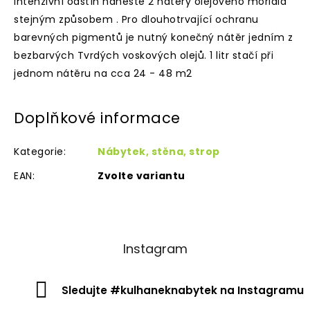
intenzivní odstín naneste 2 nátěry olejového mořidla
stejným způsobem . Pro dlouhotrvající ochranu
barevných pigmentů je nutný konečný nátěr jedním z
bezbarvých Tvrdých voskových olejů. 1 litr stačí při
jednom nátěru na cca 24 - 48 m2
Doplňkové informace
Kategorie
:
Nábytek, stěna, strop
EAN
:
Zvolte variantu
Instagram
Sledujte #kulhaneknabytek na Instagramu