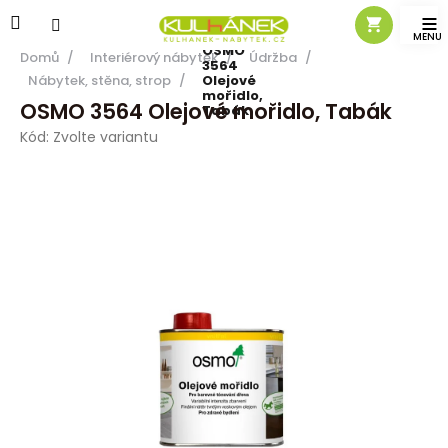
Přejít
na
obsah
OSMO
Domů
/
Interiérový nábytek
/
Údržba
/
3564
Nábytek, stěna, strop
/
Olejové
mořidlo,
OSMO 3564 Olejové mořidlo, Tabák
Tabák
Kód:
Zvolte variantu