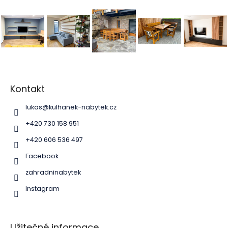
Z
á
p
Kontakt
a
lukas
@
kulhanek-nabytek.cz
t
í
+420 730 158 951
+420 606 536 497
Facebook
zahradninabytek
Instagram
Užitečné informace