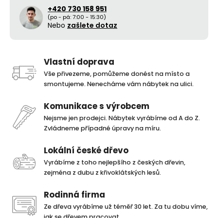
+420 730 158 951
(po - pá: 7:00 - 15:30)
Nebo
zašlete dotaz
Vlastní doprava
Vše přivezeme, pomůžeme donést na místo a
smontujeme. Nenecháme vám nábytek na ulici.
Komunikace s výrobcem
Nejsme jen prodejci. Nábytek vyrábíme od A do Z.
Zvládneme případné úpravy na míru.
Lokální české dřevo
Vyrábíme z toho nejlepšího z českých dřevin,
zejména z dubu z křivoklátských lesů.
Rodinná firma
Ze dřeva vyrábíme už téměř 30 let. Za tu dobu víme,
jak se dřevem pracovat.