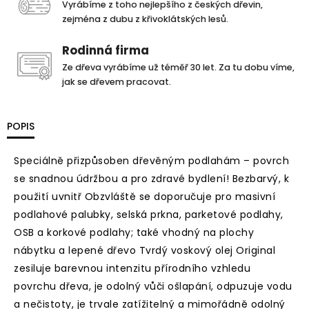
Vyrábíme z toho nejlepšího z českých dřevin,
zejména z dubu z křivoklátských lesů.
Rodinná firma
Ze dřeva vyrábíme už téměř 30 let. Za tu dobu víme,
jak se dřevem pracovat.
POPIS
Speciálně přizpůsoben dřevěným podlahám – povrch
se snadnou údržbou a pro zdravé bydlení! Bezbarvý, k
použití uvnitř Obzvláště se doporučuje pro masivní
podlahové palubky, selská prkna, parketové podlahy,
OSB a korkové podlahy; také vhodný na plochy
nábytku a lepené dřevo Tvrdý voskový olej Original
zesiluje barevnou intenzitu přírodního vzhledu
povrchu dřeva, je odolný vůči ošlapání, odpuzuje vodu
a nečistoty, je trvale zatížitelný a mimořádně odolný