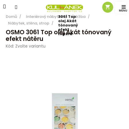
Přejít
na
OSMO
obsah
Domů
/
Interiérový nábytek
3061 Top
/
Údržba
/
olej Akát
Nábytek, stěna, strop
/
tónovaný
efekt
OSMO 3061 Top olej Akát tónovaný
nátěru
efekt nátěru
Kód:
Zvolte variantu