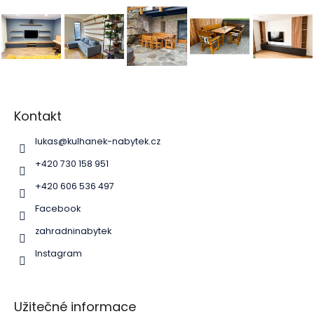
Z
á
p
Kontakt
a
lukas
@
kulhanek-nabytek.cz
t
í
+420 730 158 951
+420 606 536 497
Facebook
zahradninabytek
Instagram
Užitečné informace