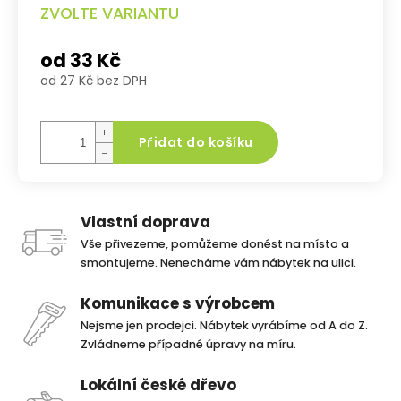
ZVOLTE VARIANTU
od
33 Kč
od
27 Kč
bez DPH
Měrná
cena:
+
Přidat do košíku
−
Vlastní doprava
Vše přivezeme, pomůžeme donést na místo a
smontujeme. Nenecháme vám nábytek na ulici.
Komunikace s výrobcem
Nejsme jen prodejci. Nábytek vyrábíme od A do Z.
Zvládneme případné úpravy na míru.
Lokální české dřevo