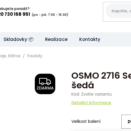
ebujete poradit?
0 730 158 951
(po - pá: 7:00 - 15:30)
Skladovky 📦
Realizace
Kontakty
eje, štětce
Fasády
OSMO 2716 Se
Z
šedá
ZDARMA
D
Kód:
Zvolte variantu
A
Detailní informace
R
Velikost balení
M