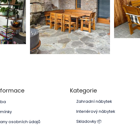
Přeskočit
informace
Kategorie
kategorie
Zahradní nábytek
tba
Interiérový nábytek
mínky
Skladovky 📦
any osobních údajů
Přeskočit
kategorie