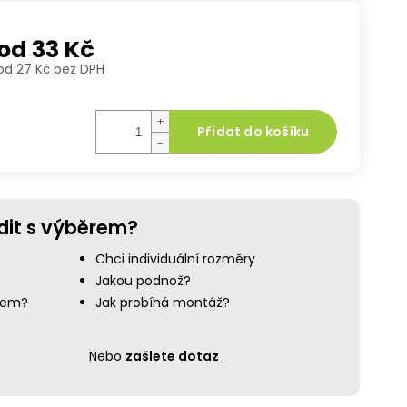
od
33 Kč
od
27 Kč
bez DPH
Měrná
cena:
+
Přidat do košíku
−
dit s výběrem?
Chci individuální rozměry
Jakou podnož?
ejem?
Jak probíhá montáž?
Nebo
zašlete dotaz