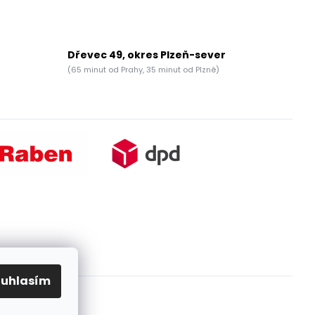
Dřevec 49, okres Plzeň-sever
(65 minut od Prahy, 35 minut od Plzně)
ouhlasím