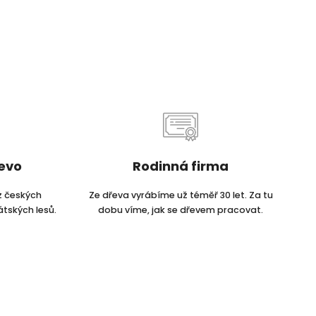
řevo
Rodinná firma
z českých
Ze dřeva vyrábíme už téměř 30 let. Za tu
átských lesů.
dobu víme, jak se dřevem pracovat.