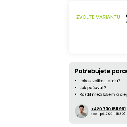
A
ZVOLTE VARIANTU
Potřebujete pora
Jakou velikost stolu?
Jak pečovat?
Rozdíl mezi lakem a ol
+420 730 158 951
(po - pá: 7:00 - 15:30)