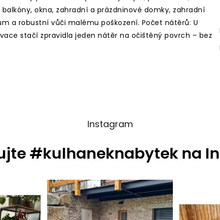
, balkóny, okna, zahradní a prázdninové domky, zahradní
vům a robustní vůči malému poškození. Počet nátěrů: U
vace stačí zpravidla jeden nátěr na očištěný povrch – bez
Instagram
ujte #kulhaneknabytek na I