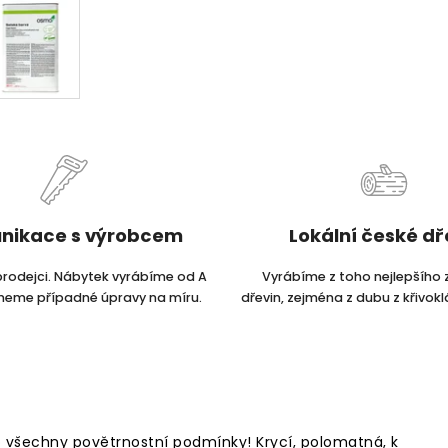
nikace s výrobcem
Lokální české d
prodejci. Nábytek vyrábíme od A
Vyrábíme z toho nejlepšího 
dneme případné úpravy na míru.
dřevin, zejména z dubu z křivokl
o všechny povětrnostní podmínky! Krycí, polomatná, k