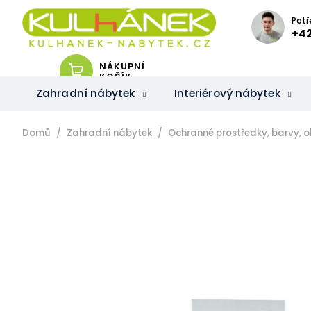
Přejít
na
Potř
obsah
+42
NÁKUPNÍ
KOŠÍK
Zahradní nábytek
Interiérový nábytek
Domů
Zahradní nábytek
Ochranné prostředky, barvy, ol