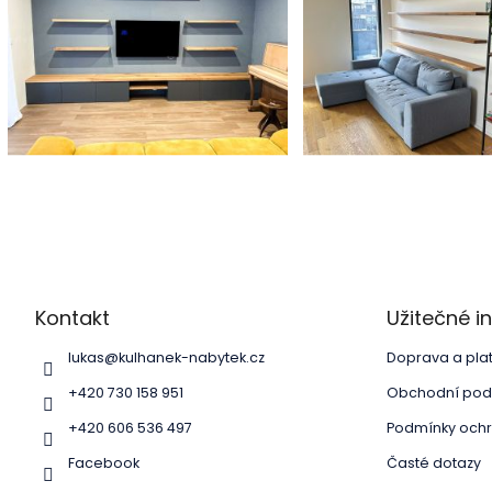
Z
á
p
a
Kontakt
Užitečné 
t
í
lukas
@
kulhanek-nabytek.cz
Doprava a pla
+420 730 158 951
Obchodní pod
+420 606 536 497
Podmínky ochr
Facebook
Časté dotazy