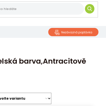
HLEDAT
Nezávazná poptávka
lská barva,Antracitově