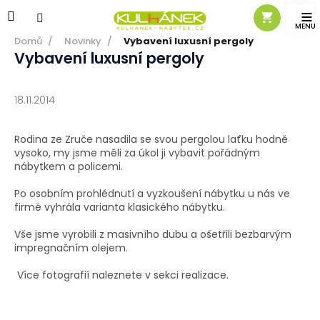
Přejít
na
obsah
Domů
/
Novinky
/
Vybavení luxusní pergoly
Vybavení luxusní pergoly
18.11.2014
Rodina ze Zruče nasadila se svou pergolou laťku hodně
vysoko, my jsme měli za úkol ji vybavit pořádným
nábytkem a policemi.
Po osobním prohlédnutí a vyzkoušení nábytku u nás ve
firmě vyhrála varianta klasického nábytku.
Vše jsme vyrobili z masivního dubu a ošetřili bezbarvým
impregnačním olejem.
Více fotografií naleznete v sekci
realizace.