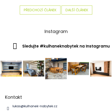
PŘEDCHOZÍ ČLÁNEK
DALŠÍ ČLÁNEK
Instagram
Sledujte #kulhaneknabytek na Instagramu
Z
á
p
Kontakt
a
lukas
@
kulhanek-nabytek.cz
t