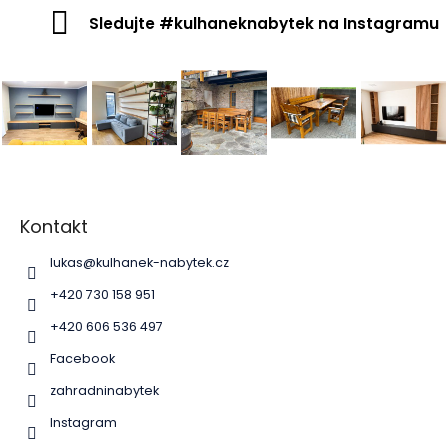
Sledujte #kulhaneknabytek na Instagramu
Z
á
p
Kontakt
a
lukas
@
kulhanek-nabytek.cz
t
í
+420 730 158 951
+420 606 536 497
Facebook
zahradninabytek
Instagram