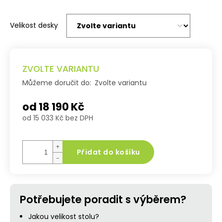
Velikost desky
ZVOLTE VARIANTU
Můžeme doručit do:
Zvolte variantu
od
18 190 Kč
od
15 033 Kč
bez DPH
Měrná
cena:
+
Přidat do košíku
−
Potřebujete poradit s výběrem?
Jakou velikost stolu?