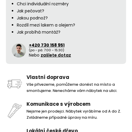
Chci individuální rozměry
Jak pečovat?
Jakou podnož?
Rozdíl mezi lakem a olejem?
Jak probíhá montáž?
+420 730 158 951
(po - pá: 7:00 - 15:30)
Nebo
zašlete dotaz
Vlastní doprava
Vše přivezeme, pomůžeme donést na místo a
smontujeme. Nenecháme vám nábytek na ulici.
Komunikace s výrobcem
Nejsme jen prodejci. Nábytek vyrábíme od A do Z.
Zvládneme případné úpravy na míru.
Lokální české dřevo