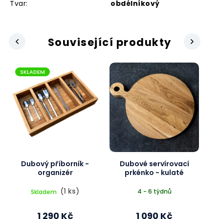
Tvar
:
obdélníkový
Související produkty
Next
revious
SKLADEM
Dubový příborník -
Dubové servírovací
organizér
prkénko - kulaté
(1 ks)
4 - 6 týdnů
Skladem
1 290 Kč
1 090 Kč