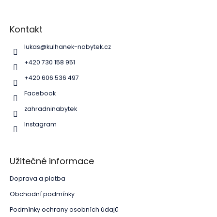
Z
á
p
Kontakt
a
lukas
@
kulhanek-nabytek.cz
t
í
+420 730 158 951
+420 606 536 497
Facebook
zahradninabytek
Instagram
Užitečné informace
Doprava a platba
Obchodní podmínky
Podmínky ochrany osobních údajů