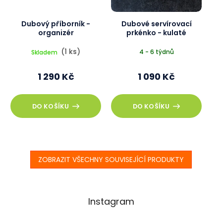
Dubový příborník -
Dubové servírovací
organizér
prkénko - kulaté
(1 ks)
4 - 6 týdnů
Skladem
1 290 Kč
1 090 Kč
DO KOŠÍKU
DO KOŠÍKU
ZOBRAZIT VŠECHNY SOUVISEJÍCÍ PRODUKTY
Instagram