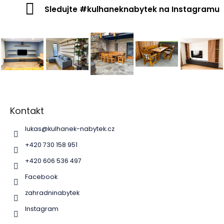
Sledujte #kulhaneknabytek na Instagramu
Z
á
p
Kontakt
a
lukas
@
kulhanek-nabytek.cz
t
í
+420 730 158 951
+420 606 536 497
Facebook
zahradninabytek
Instagram