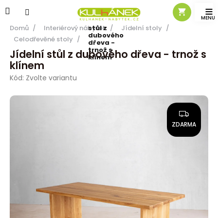
Přejít
na
Jídelní
obsah
Domů
/
Interiérový nábytek
stůl z
/
Jídelní stoly
/
dubového
Celodřevěné stoly
/
dřeva -
trnož s
Jídelní stůl z dubového dřeva - trnož s
klínem
klínem
Kód:
Zvolte variantu
Z
D
ZDARMA
A
R
M
A