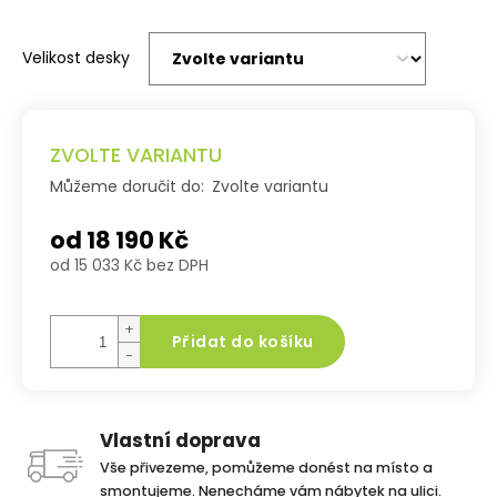
Velikost desky
ZVOLTE VARIANTU
Můžeme doručit do:
Zvolte variantu
od
18 190 Kč
od
15 033 Kč
bez DPH
Měrná
cena:
+
Přidat do košíku
−
Vlastní doprava
Vše přivezeme, pomůžeme donést na místo a
smontujeme. Nenecháme vám nábytek na ulici.