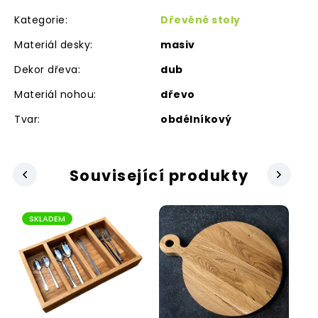
Kategorie
:
Dřevěné stoly
Materiál desky
:
masiv
Dekor dřeva
:
dub
Materiál nohou
:
dřevo
Tvar
:
obdélníkový
Související produkty
Next
revious
SKLADEM