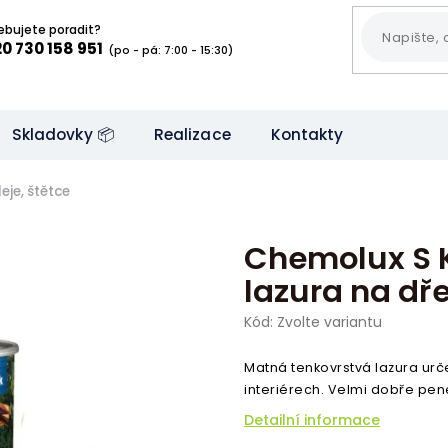
ebujete poradit?
0 730 158 951
(po - pá: 7:00 - 15:30)
Skladovky 📦
Realizace
Kontakty
eje, štětce
Chemolux S K
lazura na dř
Kód:
Zvolte variantu
Matná tenkovrstvá lazura
urč
interiérech.
Velmi dobře pene
Detailní informace