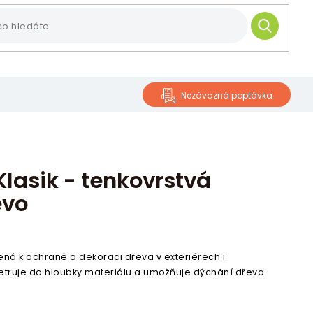
HLEDAT
Nezávazná poptávka
lasik - tenkovrstvá
evo
ená k ochraně a dekoraci dřeva v exteriérech i
truje do hloubky materiálu a umožňuje dýchání dřeva.