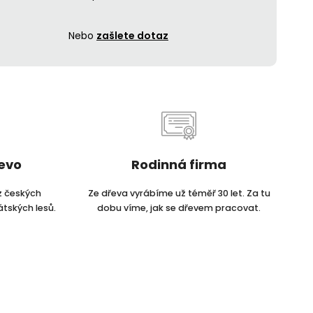
Nebo
zašlete dotaz
řevo
Rodinná firma
z českých
Ze dřeva vyrábíme už téměř 30 let. Za tu
átských lesů.
dobu víme, jak se dřevem pracovat.