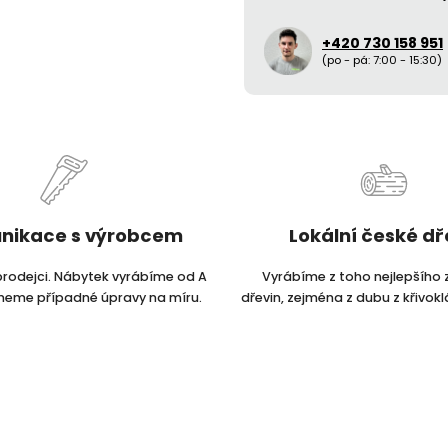
+420 730 158 951
(po - pá: 7:00 - 15:30)
nikace s výrobcem
Lokální české d
prodejci. Nábytek vyrábíme od A
Vyrábíme z toho nejlepšího 
dneme případné úpravy na míru.
dřevin, zejména z dubu z křivokl