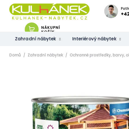
Přejít
na
Potř
obsah
+42
NÁKUPNÍ
KOŠÍK
Zahradní nábytek
Interiérový nábytek
Domů
Zahradní nábytek
Ochranné prostředky, barvy, ol