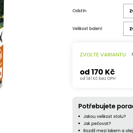
Odstín
Velikost balení
ZVOLTE VARIANTU
od
170 Kč
od
141 Kč
bez DPH
Měrná
cena:
Potřebujete pora
Jakou velikost stolu?
Jak pečovat?
Rozdíl mezi lakem a ol