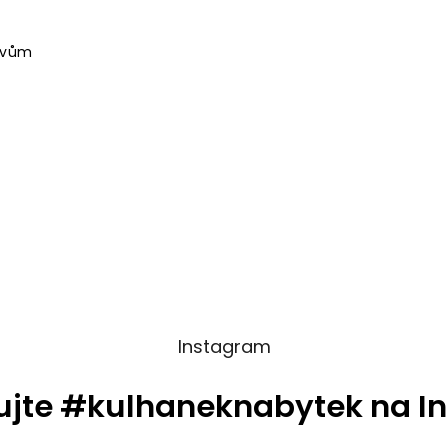
livům
n
Instagram
ujte #kulhaneknabytek na I