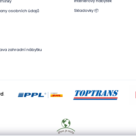
Interiérový nábytek
mínky
Skladovky 📦
any osobních údajů
Přeskočit
kategorie
ava zahradní nábytku