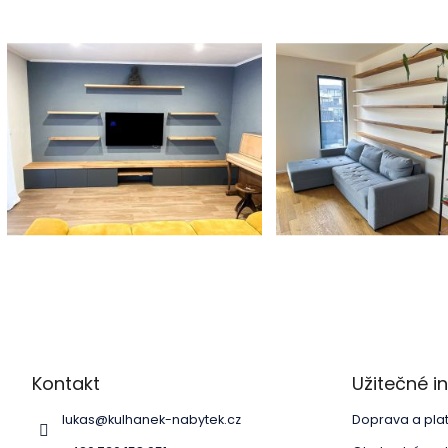
Z
á
p
a
Kontakt
Užitečné 
t
í
lukas
@
kulhanek-nabytek.cz
Doprava a pla