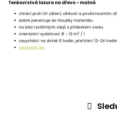
Tenkovrstvá lazura na dřevo - matná
chrání proti UV záření, vlhkosti a povětrnostním v
dobře penetruje do hloubky materiálu
na bázi rostlinných olejů s přídavkem vosku
2
orientační vydatnost:
8 – 12 m
/ l
zasychání: na dotek 6 hodin, přetírání: 12-24 hodi
technický list
Sled