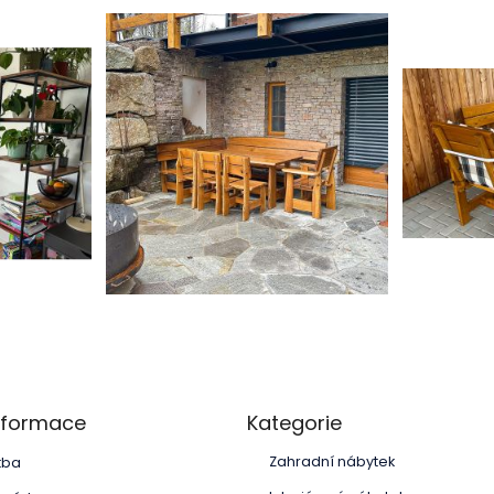
Přeskočit
informace
Kategorie
kategorie
Zahradní nábytek
tba